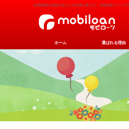
コ
ナ
信用情報の回復であなたの未来が変わる。信用回復ローンの
ン
ビ
テ
ゲ
ン
ー
ツ
シ
に
ョ
ホーム
選ばれる理由
移
ン
動
に
移
動