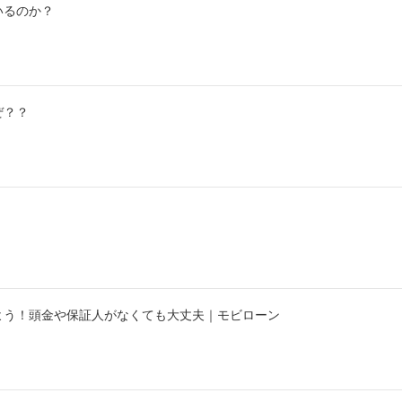
いるのか？
ぜ？？
！
よう！頭金や保証人がなくても大丈夫｜モビローン