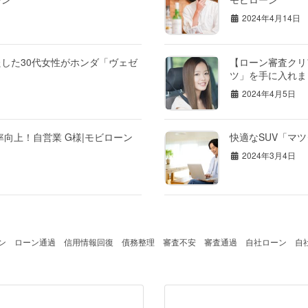
2024年4月14日
した30代女性がホンダ「ヴェゼ
【ローン審査クリ
ツ」を手に入れま
2024年4月5日
向上！自営業 G様|モビローン
快適なSUV「マ
2024年3月4日
ン
ローン通過
信用情報回復
債務整理
審査不安
審査通過
自社ローン
自