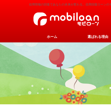
コ
ナ
信用情報の回復であなたの未来が変わる。信用回復ローンの
ン
ビ
テ
ゲ
ン
ー
ツ
シ
に
ョ
ホーム
選ばれる理由
移
ン
動
に
移
動