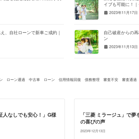
イブも可能に！｜
2023年11月17日
越え、自社ローンで新車ご成約｜
自己破産からの再
ン
2023年11月13日
ン
ローン通過
中古車 ローン
信用情報回復
債務整理
審査不安
審査通過
証人なしでも安心！」G様
「三菱 ミラージュ」で夢
の喜びの声
2023年12月13日