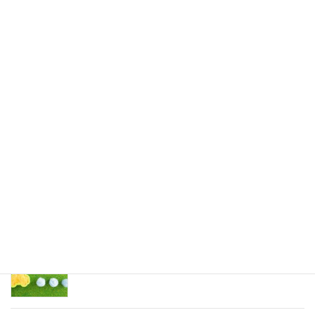
ペ
【要注意】CICの信用スコアとは？審査に落ちた人
ー
も通るカーローンの選び方とは？
ジ
2025年5月1日
送
り
「他社で断られた方も必見！審査に通る可能性が
高い人の特徴とは？」
2025年4月30日
なぜ今、信用回復ローンが選ばれているのか？
2025年3月27日
カーローンの審査が通らないのはなぜ？？
2025年3月27日